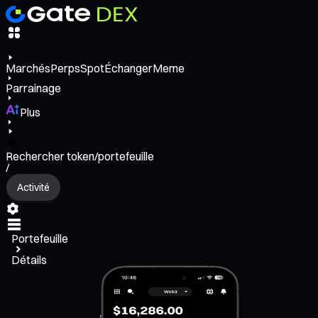
Marchés
Perps
Spot
Échanger
Meme
Parrainage
Plus
Rechercher token/portefeuille
/
Activité
Portefeuille
Détails