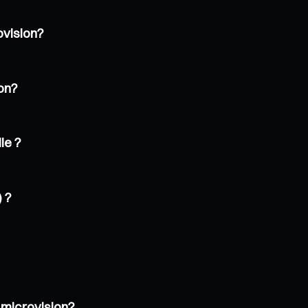
ovision?
ion?
le ?
) ?
 microvision?