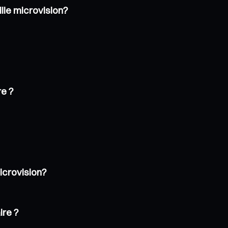
ille microvision?
re ?
microvision?
ire ?