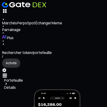
Marchés
Perps
Spot
Échanger
Meme
Parrainage
Plus
Rechercher token/portefeuille
/
Activité
Portefeuille
Détails