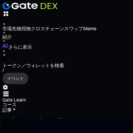
市場
先物
現物
クロスチェーンスワップ
Meme
紹介
さらに表示
トークン／ウォレットを検索
/
イベント
Gate Learn
コース
記事
暗号資産の世界に関するトピ
ック