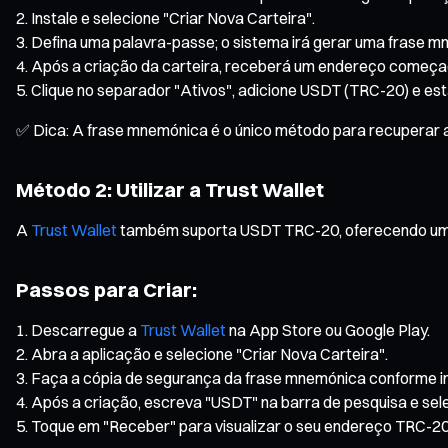
Instale e selecione "Criar Nova Carteira".
Defina uma palavra-passe; o sistema irá gerar uma frase mne
Após a criação da carteira, receberá um endereço começa
Clique no separador "Ativos", adicione USDT (TRC-20) e está 
✅ Dica: A frase mnemónica é o único método para recuperar a
Método 2: Utilizar a Trust Wallet
A
Trust Wallet
também suporta USDT TRC-20, oferecendo uma in
Passos para Criar:
Descarregue a
Trust Wallet
na App Store ou Google Play.
Abra a aplicação e selecione "Criar Nova Carteira".
Faça a cópia de segurança da frase mnemónica conforme in
Após a criação, escreva "USDT" na barra de pesquisa e sel
Toque em "Receber" para visualizar o seu endereço TRC-20