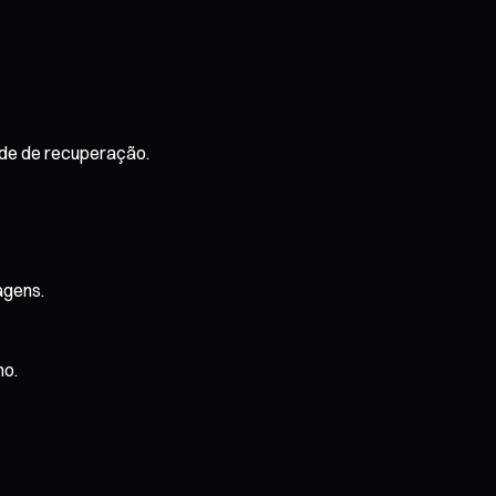
dade de recuperação.
agens.
ho.