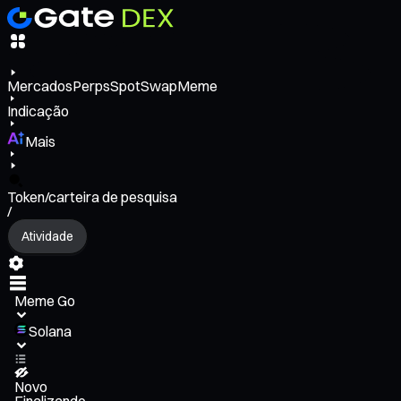
Mercados
Perps
Spot
Swap
Meme
Indicação
Mais
Token/carteira de pesquisa
/
Atividade
Meme Go
Solana
Novo