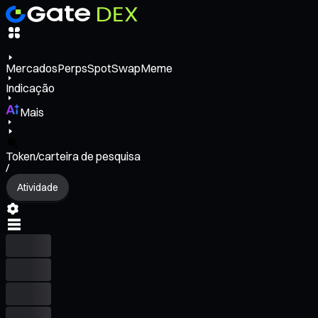
Mercados
Perps
Spot
Swap
Meme
Indicação
Mais
Token/carteira de pesquisa
/
Atividade