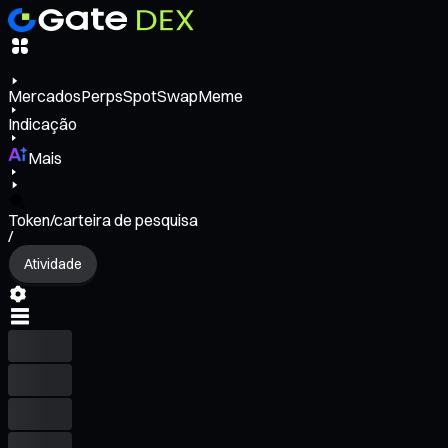
Mercados
Perps
Spot
Swap
Meme
Indicação
Mais
Token/carteira de pesquisa
/
Atividade