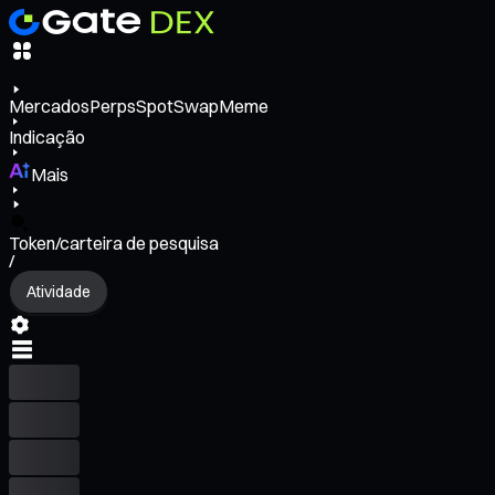
Mercados
Perps
Spot
Swap
Meme
Indicação
Mais
Token/carteira de pesquisa
/
Atividade