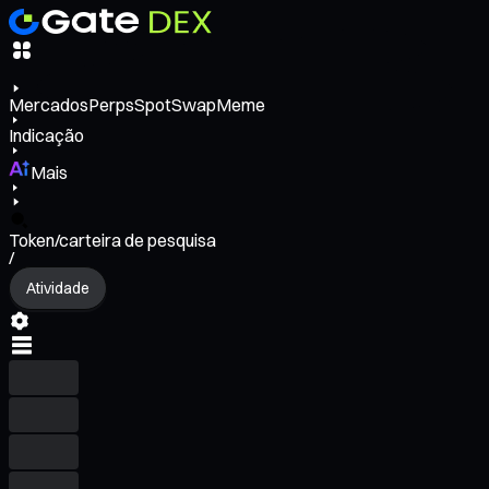
Mercados
Perps
Spot
Swap
Meme
Indicação
Mais
Token/carteira de pesquisa
/
Atividade