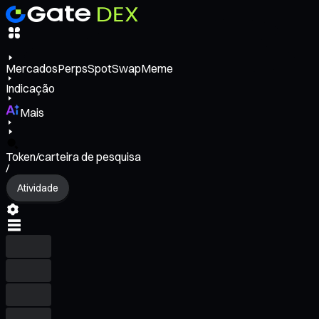
Mercados
Perps
Spot
Swap
Meme
Indicação
Mais
Token/carteira de pesquisa
/
Atividade