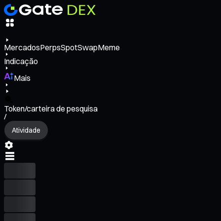
Mercados
Perps
Spot
Swap
Meme
Indicação
Mais
Token/carteira de pesquisa
/
Atividade