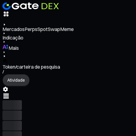
Mercados
Perps
Spot
Swap
Meme
Indicação
Mais
Token/carteira de pesquisa
/
Atividade