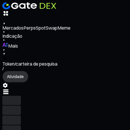
Mercados
Perps
Spot
Swap
Meme
Indicação
Mais
Token/carteira de pesquisa
/
Atividade