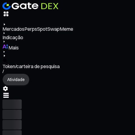
Mercados
Perps
Spot
Swap
Meme
Indicação
Mais
Token/carteira de pesquisa
/
Atividade