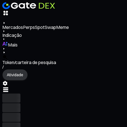
Mercados
Perps
Spot
Swap
Meme
Indicação
Mais
Token/carteira de pesquisa
/
Atividade