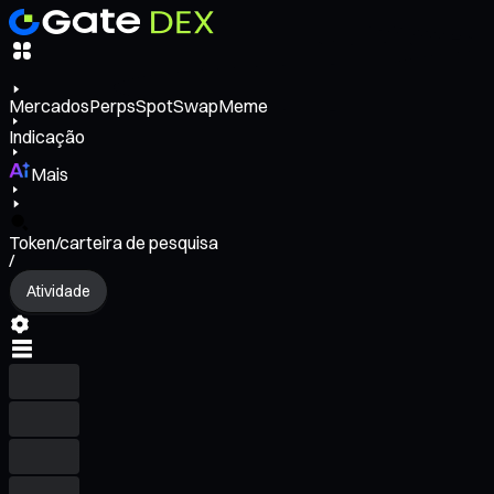
Mercados
Perps
Spot
Swap
Meme
Indicação
Mais
Token/carteira de pesquisa
/
Atividade