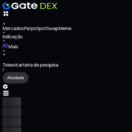
Mercados
Perps
Spot
Swap
Meme
Indicação
Mais
Token/carteira de pesquisa
/
Atividade