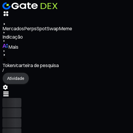
Mercados
Perps
Spot
Swap
Meme
Indicação
Mais
Token/carteira de pesquisa
/
Atividade