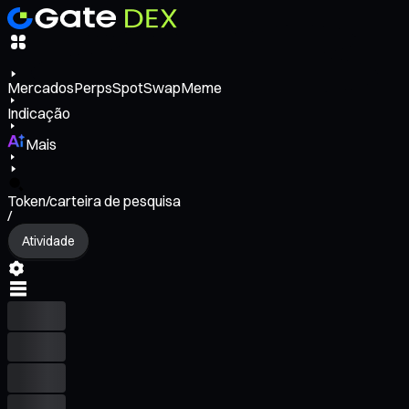
Mercados
Perps
Spot
Swap
Meme
Indicação
Mais
Token/carteira de pesquisa
/
Atividade