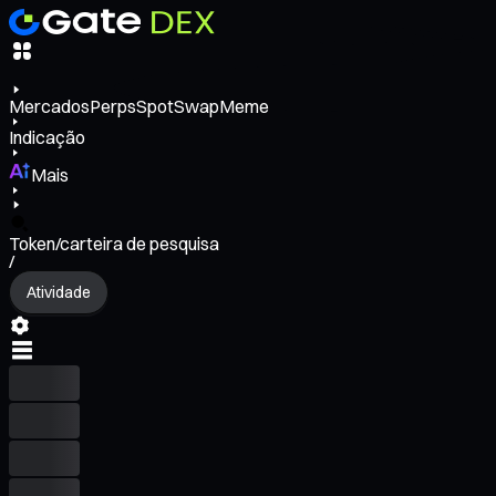
Mercados
Perps
Spot
Swap
Meme
Indicação
Mais
Token/carteira de pesquisa
/
Atividade