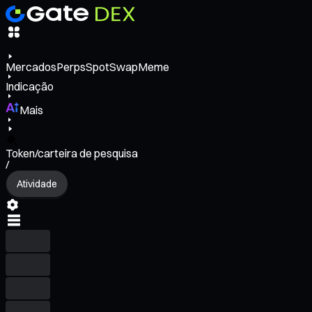
Mercados
Perps
Spot
Swap
Meme
Indicação
Mais
Token/carteira de pesquisa
/
Atividade