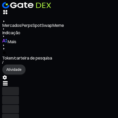
Mercados
Perps
Spot
Swap
Meme
Indicação
Mais
Token/carteira de pesquisa
/
Atividade