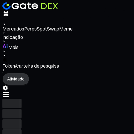
Mercados
Perps
Spot
Swap
Meme
Indicação
Mais
Token/carteira de pesquisa
/
Atividade