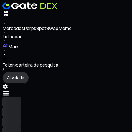
Mercados
Perps
Spot
Swap
Meme
Indicação
Mais
Token/carteira de pesquisa
/
Atividade