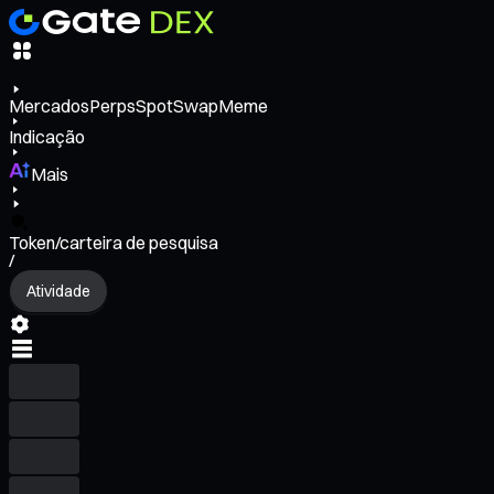
Mercados
Perps
Spot
Swap
Meme
Indicação
Mais
Token/carteira de pesquisa
/
Atividade