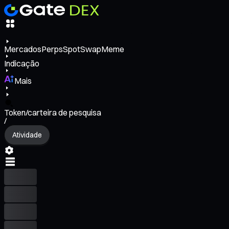
Mercados
Perps
Spot
Swap
Meme
Indicação
Mais
Token/carteira de pesquisa
/
Atividade