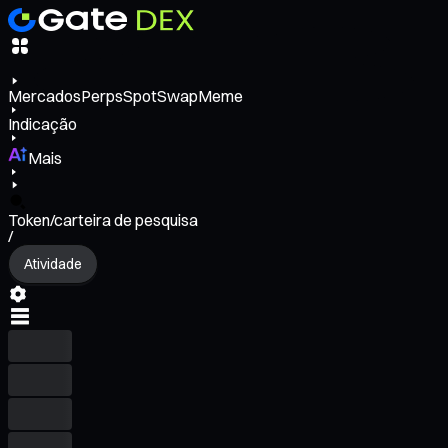
Mercados
Perps
Spot
Swap
Meme
Indicação
Mais
Token/carteira de pesquisa
/
Atividade