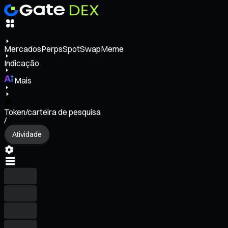
Mercados
Perps
Spot
Swap
Meme
Indicação
Mais
Token/carteira de pesquisa
/
Atividade