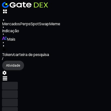
Mercados
Perps
Spot
Swap
Meme
Indicação
Mais
Token/carteira de pesquisa
/
Atividade