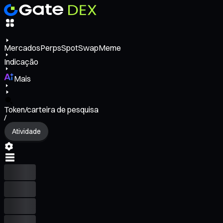
Mercados
Perps
Spot
Swap
Meme
Indicação
Mais
Token/carteira de pesquisa
/
Atividade