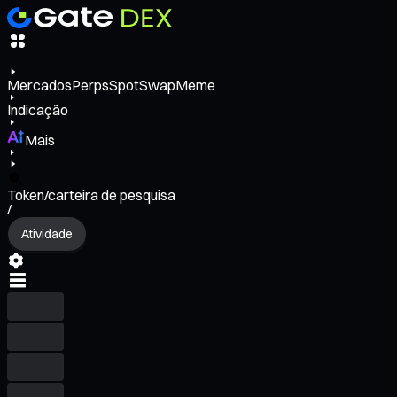
Mercados
Perps
Spot
Swap
Meme
Indicação
Mais
Token/carteira de pesquisa
/
Atividade