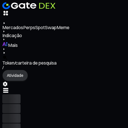
Mercados
Perps
Spot
Swap
Meme
Indicação
Mais
Token/carteira de pesquisa
/
Atividade