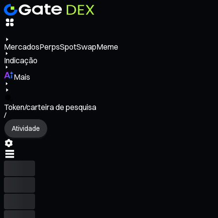
Mercados
Perps
Spot
Swap
Meme
Indicação
Mais
Token/carteira de pesquisa
/
Atividade