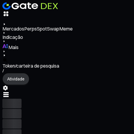
Mercados
Perps
Spot
Swap
Meme
Indicação
Mais
Token/carteira de pesquisa
/
Atividade