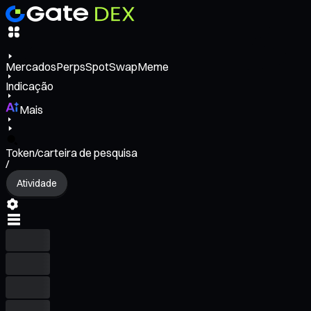
Mercados
Perps
Spot
Swap
Meme
Indicação
Mais
Token/carteira de pesquisa
/
Atividade