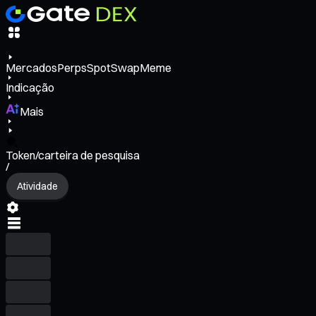
Mercados
Perps
Spot
Swap
Meme
Indicação
Mais
Token/carteira de pesquisa
/
Atividade