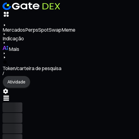
Mercados
Perps
Spot
Swap
Meme
Indicação
Mais
Token/carteira de pesquisa
/
Atividade