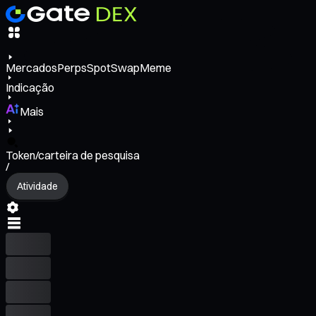
Mercados
Perps
Spot
Swap
Meme
Indicação
Mais
Token/carteira de pesquisa
/
Atividade