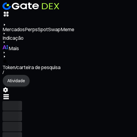
Mercados
Perps
Spot
Swap
Meme
Indicação
Mais
Token/carteira de pesquisa
/
Atividade