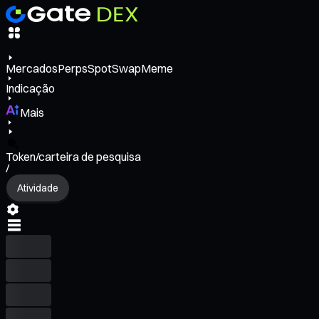
Mercados
Perps
Spot
Swap
Meme
Indicação
Mais
Token/carteira de pesquisa
/
Atividade