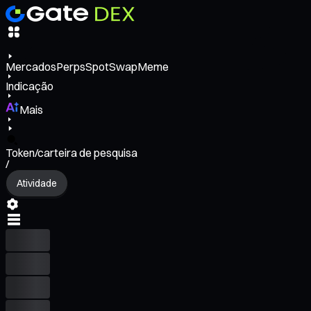
Mercados
Perps
Spot
Swap
Meme
Indicação
Mais
Token/carteira de pesquisa
/
Atividade