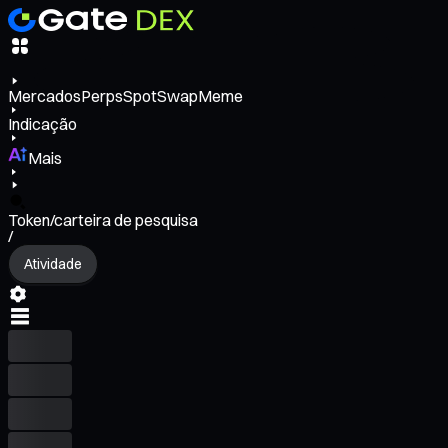
Mercados
Perps
Spot
Swap
Meme
Indicação
Mais
Token/carteira de pesquisa
/
Atividade