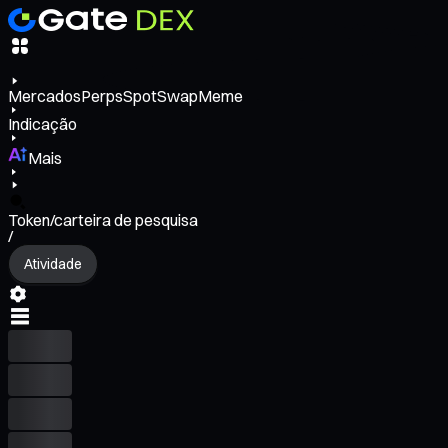
Mercados
Perps
Spot
Swap
Meme
Indicação
Mais
Token/carteira de pesquisa
/
Atividade