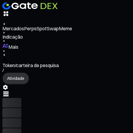
Mercados
Perps
Spot
Swap
Meme
Indicação
Mais
Token/carteira de pesquisa
/
Atividade