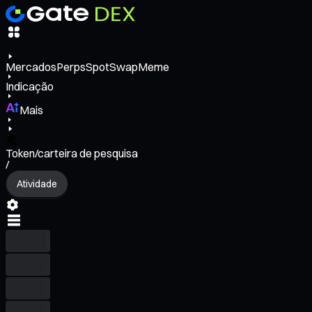
Mercados
Perps
Spot
Swap
Meme
Indicação
Mais
Token/carteira de pesquisa
/
Atividade