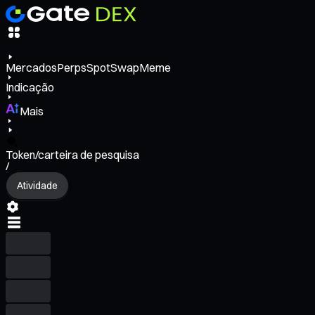
Mercados
Perps
Spot
Swap
Meme
Indicação
Mais
Token/carteira de pesquisa
/
Atividade