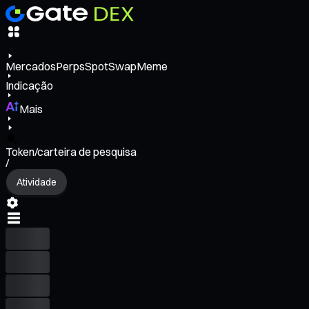
Mercados
Perps
Spot
Swap
Meme
Indicação
Mais
Token/carteira de pesquisa
/
Atividade