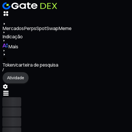
Mercados
Perps
Spot
Swap
Meme
Indicação
Mais
Token/carteira de pesquisa
/
Atividade