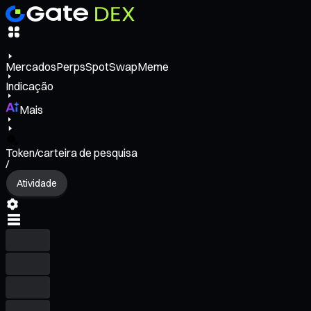
Mercados
Perps
Spot
Swap
Meme
Indicação
Mais
Token/carteira de pesquisa
/
Atividade