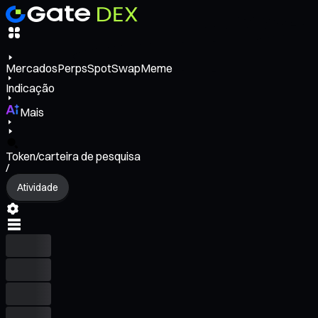
Mercados
Perps
Spot
Swap
Meme
Indicação
Mais
Token/carteira de pesquisa
/
Atividade